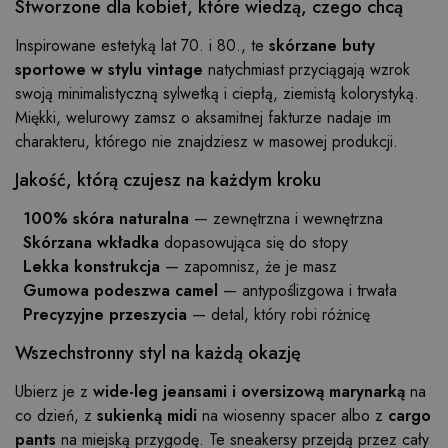
Stworzone dla kobiet, które wiedzą, czego chcą
Inspirowane estetyką lat 70. i 80., te
skórzane buty
sportowe w stylu vintage
natychmiast przyciągają wzrok
swoją minimalistyczną sylwetką i ciepłą, ziemistą kolorystyką.
Miękki, welurowy zamsz o aksamitnej fakturze nadaje im
charakteru, którego nie znajdziesz w masowej produkcji.
Jakość, którą czujesz na każdym kroku
100% skóra naturalna
— zewnętrzna i wewnętrzna
Skórzana wkładka
dopasowująca się do stopy
Lekka konstrukcja
— zapomnisz, że je masz
Gumowa podeszwa camel
— antypoślizgowa i trwała
Precyzyjne przeszycia
— detal, który robi różnicę
Wszechstronny styl na każdą okazję
Ubierz je z
wide-leg jeansami i oversizową marynarką
na
co dzień, z
sukienką midi
na wiosenny spacer albo z
cargo
pants
na miejską przygodę. Te sneakersy przejdą przez cały