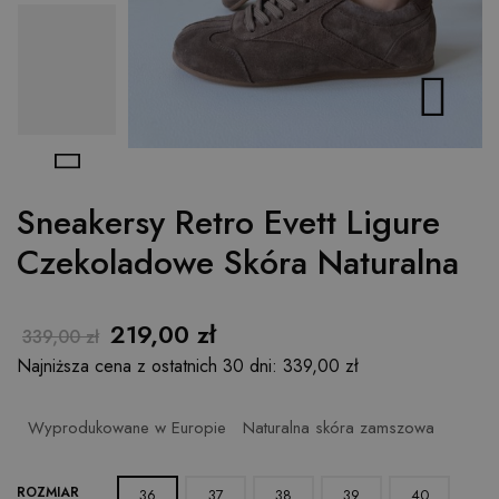


Sneakersy Retro Evett Ligure
Czekoladowe Skóra Naturalna
219,00 zł
339,00 zł
Najniższa cena z ostatnich 30 dni: 339,00 zł
Wyprodukowane w Europie
Naturalna skóra zamszowa
ROZMIAR
36
37
38
39
40