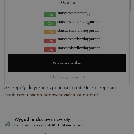
0 Opinie
star
star
star
star
star
0%
(0)
star
star
star
star
star_border
0%
(0)
star
star
star
star_border
star_border
0%
(0)
star
star
star_border
star_border
star_border
0%
(0)
star
star_border
star_border
star_border
star_border
0%
(0)
Pokaż wszystkie
Jak działają recenzje?
Szczegóły dotyczące zgodności produktu z przepisami:
Producent i osoba odpowiedzialna za produkt
Wygodne dostawy i zwroty
Darmowa dostawa od 400 zł i 14 dni na zwrot