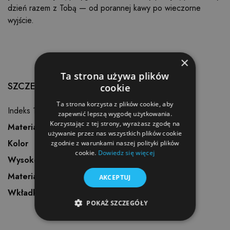
dzień razem z Tobą — od porannej kawy po wieczorne
wyjście.
×
Ta strona używa plików
SZCZEGÓŁY PRODUKTU
cookie
Ta strona korzysta z plików cookie, aby
Indeks
100-608
zapewnić lepszą wygodę użytkowania.
Korzystając z tej strony, wyrażasz zgodę na
Materiał
Skóra naturalna
używanie przez nas wszystkich plików cookie
Kolor
Czekoladowy
zgodnie z warunkami naszej polityki plików
cookie.
Dowiedz się więcej
Wysokość podeszwy
1 cm
Materiał wewnętrzny
Skóra naturalna
AKCEPTUJ
Wkładka
Skóra naturalna
POKAŻ SZCZEGÓŁY