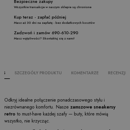
Bezpieczne zakupy
Wszystkie transakcje w naszym sklepie są chronione
Kup teraz - zapłać później
Masz aż 30 dni na zapłatę - bez dodatkowych kosztów
Zadzwoń i zamów 690-610-290
Masz wątpliwości? Skontaktuj się z nami!
PIS
SZCZEGÓŁY PRODUKTU
KOMENTARZE
RECENZJE (
Odkryj idealne połączenie ponadczasowego stylu i
niezrównanego komfortu. Nasze
zamszowe sneakersy
retro
to must-have każdej szafy — buty, które mówią
wszystko, nie krzycząc.