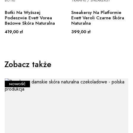
BOTKI
TRAMPKI / SNEAKERSY
Botki Na Wyższej
Sneakersy Na Platformie
Podeszwie Evett Vorea
Evett Veroli Czarne Skóra
Beżowe Skóra Naturalna
Naturalna
Cena
Cena
419,00 zł
399,00 zł
Zobacz także
NOWOŚĆ