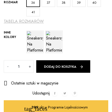
ROZMIAR
36
37
38
39
40
41
TABELA ROZMIARÓW
INNE
KOLORY
Ilość
-
+
DODAJ DO KOSZYKA

Ostatnie sztuki w magazynie
Udostępnij
399
pkt w Programie Lojalnościowym
tag_faces