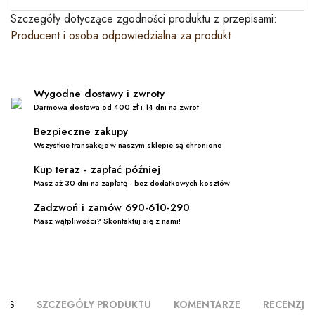
Szczegóły dotyczące zgodności produktu z przepisami:
Producent i osoba odpowiedzialna za produkt
Wygodne dostawy i zwroty
Darmowa dostawa od 400 zł i 14 dni na zwrot
Bezpieczne zakupy
Wszystkie transakcje w naszym sklepie są chronione
Kup teraz - zapłać później
Masz aż 30 dni na zapłatę - bez dodatkowych kosztów
Zadzwoń i zamów 690-610-290
Masz wątpliwości? Skontaktuj się z nami!
PIS
SZCZEGÓŁY PRODUKTU
KOMENTARZE
RECENZJE (