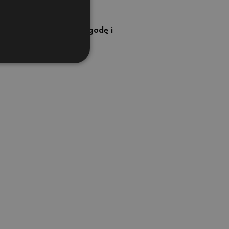
które łączą
elegancję, wygodę i
ane
 użytkownika i zarządzanie
ript.com do
ownika na pliki cookie.
om działał poprawnie.
PHP. Jest to identyfikator
ch sesji użytkownika.
j użycia może być
t utrzymywanie statusu