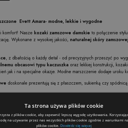
szczone Evett Amara- modne, lekkie i wygodne
i komfort! Nasze
kozaki zamszowe damskie
to połączenie stylu
izację. Wykonane z wysokiej jakości,
naturalnej skóry zamszowe
sce
, z dbałością o każdy detal - od precyzyjnych przeszyć po wy
ilnemu obcasowi typu kaczuszka
oraz lekkiej konstrukcji, koza
zień jak i na specjalne okazje. Modne marszczenie dodaje uroku 
owe
doskonale prezentują się z płaszczem, sukienką czy spódnicą,
Ta strona używa plików cookie
j jakości
dnego wykonania
rzysta z plików cookie, aby zapewnić lepszą wygodę użytkowania. Korzystając 
żytkowania
odę na używanie przez nas wszystkich plików cookie zgodnie z warunkami nas
plików cookie.
Dowiedz się więcej