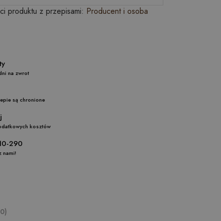
i produktu z przepisami:
Producent i osoba
awy i zwroty
dni na zwrot
ne zakupy
lepie są chronione
zapłać później
dodatkowych kosztów
w 690-610-290
z nami!
0)