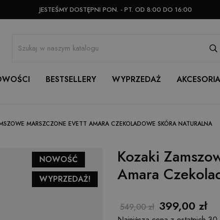
JESTEŚMY DOSTĘPNI PON. - PT. OD 8:00 DO 16:00
OWOŚCI
BESTSELLERY
WYPRZEDAŻ
AKCESORI
AMSZOWE MARSZCZONE EVETT AMARA CZEKOLADOWE SKÓRA NATURALNA
Kozaki Zamszow
NOWOŚĆ
Amara Czekolad
WYPRZEDAŻ!
399,00 zł
549,00 zł
Najniższa cena z ostatnich 30