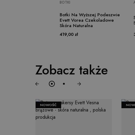
BOTKI
SZCZEGÓŁY
Botki Na Wyższej Podeszwie
Evett Vorea Czekoladowe
Skóra Naturalna
Cena
419,00 zł
Zobacz także
NOWOŚĆ
NOW