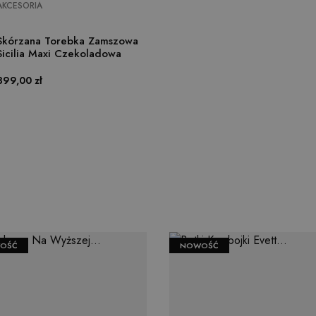
AKCESORIA
SZCZEGÓŁY
Skórzana Torebka Zamszowa
Sicilia Maxi Czekoladowa
Cena
399,00 zł
OŚĆ
NOWOŚĆ