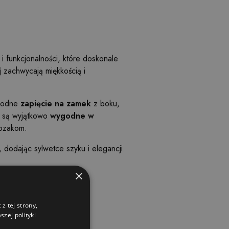
 i funkcjonalności, które doskonale
j
zachwycają miękkością i
godne
zapięcie na zamek
z boku,
ki są wyjątkowo
wygodne w
kozakom.
 dodając sylwetce szyku i elegancji.
×
z tej strony,
zej polityki