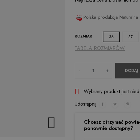
Polska produkcja
Naturalna
ROZMIAR
36
37
TABELA ROZMIARÓW
Ilość
-
+
DODAJ

Wybrany produkt jest nied
Udostępnij

Chcesz otrzymać powia
ponownie dostępny?