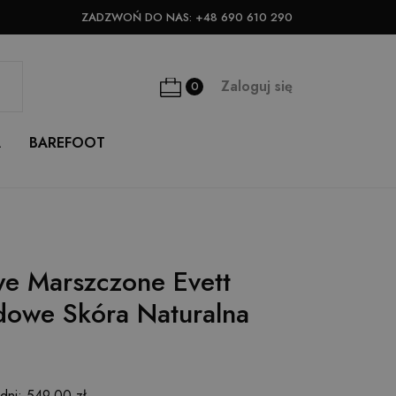
ZADZWOŃ DO NAS:
+48 690 610 290
Zaloguj się
0
A
BAREFOOT
e Marszczone Evett
owe Skóra Naturalna
 dni: 549,00 zł