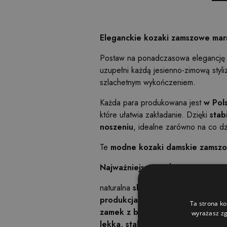
Eleganckie kozaki zamszowe mar
Postaw na ponadczasowa elegancję 
uzupełni każdą jesienno-zimową styl
szlachetnym wykończeniem.
Każda para produkowana jest
w Pol
które ułatwia zakładanie. Dzięki
stab
noszeniu
, idealne zarówno na co d
Te
modne kozaki damskie zamsz
Najważniejsze cechy:
naturalna
skóra zamszowa
najwyższe
produkcja Polska
- gwarancja soli
Ta strona ko
zamek z boku
- komfort i wygoda u
wyrażasz zg
lekka, stabilna konstrukcja