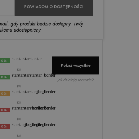
POWIADOM O DOSTĘPNOŚCI
ail, gdy produkt będzie dostępny. Twój
nikomu udostępniony.
star
star
star
star
star
0%
Pokaż wszystkie
(0)
star
star
star
star
star_border
0%
Jak działają recenzje?
(0)
star
star
star
star_border
star_border
0%
(0)
star
star
star_border
star_border
star_border
0%
(0)
star
star_border
star_border
star_border
star_border
0%
(0)