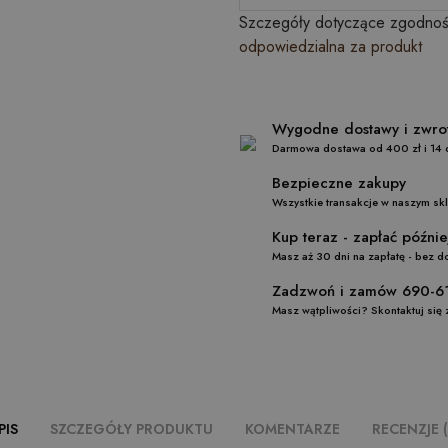
Szczegóły dotyczące zgodnośc
odpowiedzialna za produkt
Wygodne dost
Darmowa dostawa od 400 zł i 14 
Bezpiecz
Wszystkie transakcje w naszym sk
Kup teraz - 
Masz aż 30 dni na zapłatę - bez 
Zadzwoń i zamó
Masz wątpliwości? Skontaktuj się 
PIS
SZCZEGÓŁY PRODUKTU
KOMENTARZE
RECENZJE (