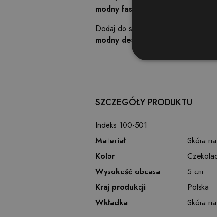
modny fason
z wąskim noskiem i s
Dodaj do swojej garderoby ponadcza
modny design
.
Ni
Niezbędne pliki cookie umoż
SZCZEGÓŁY PRODUKTU
kontem. Bez niezbędnych pl
Pr
Indeks
100-501
Nazwa
D
Materiał
Skóra na
CookieScriptConsent
Co
ev
Kolor
Czekola
PHPSESSID
Wysokość obcasa
5 cm
PH
ev
Kraj produkcji
Polska
Wkładka
Skóra na