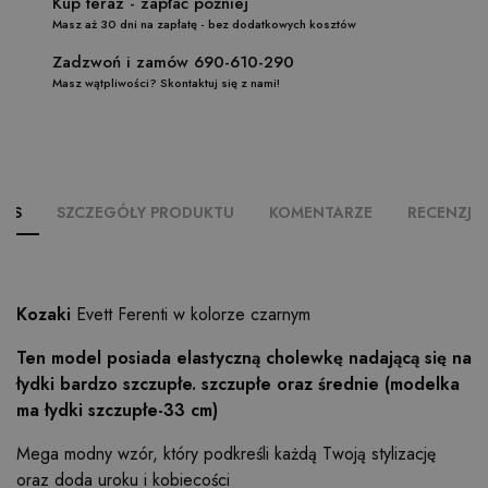
Kup teraz - zapłać później
Masz aż 30 dni na zapłatę - bez dodatkowych kosztów
Zadzwoń i zamów 690-610-290
Masz wątpliwości? Skontaktuj się z nami!
PIS
SZCZEGÓŁY PRODUKTU
KOMENTARZE
RECENZJE (
Kozaki
Evett Ferenti w kolorze czarnym
Ten model posiada elastyczną cholewkę nadającą się na
łydki bardzo szczupłe. szczupłe oraz średnie (modelka
ma łydki szczupłe-33 cm)
Mega modny wzór, który podkreśli każdą Twoją stylizację
oraz doda uroku i kobiecości