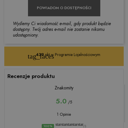
POWIADOM O DOSTĘPNOŚCI
Wyślemy Ci wiadomość e-mail, gdy produkt będzie
dostępny. Twój adres e-mail nie zostanie nikomu
udostępniony.
439
pkt w Programie Lojalnościowym
tag_faces
Recenzje produktu
Znakomity
5.0
/5
1 Opinie
star
star
star
star
star
100%
(1)