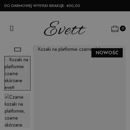
DO DARMOWEJ WYSYŁKI BRAKUJE:
400,00

0

NOWOŚĆ