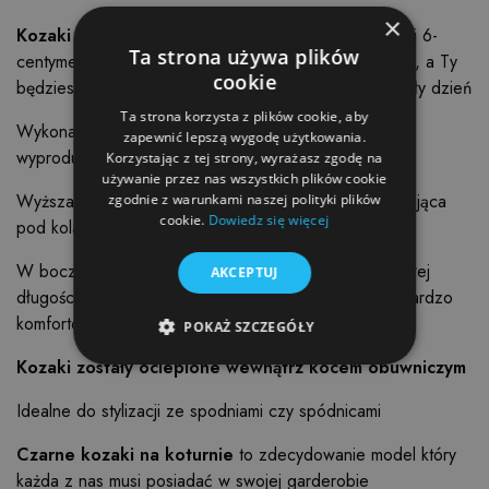
×
Kozaki
zostały osadzone na bardzo lekkiej , grubszej 6-
Ta strona używa plików
centymetrowej podeszwie, która jest bardzo wygodna, a Ty
cookie
będziesz cieszyć się komfortem użytkowania przez cały dzień
Ta strona korzysta z plików cookie, aby
Wykonane z wysokiej jakości skóry naturalnej -
zapewnić lepszą wygodę użytkowania.
wyprodukowane w Polsce
Korzystając z tej strony, wyrażasz zgodę na
używanie przez nas wszystkich plików cookie
Wyższa, dopasowana oraz elastyczna cholewka sięgająca
zgodnie z warunkami naszej polityki plików
cookie.
Dowiedz się więcej
pod kolano
W bocznej części kozaków został umieszczony na całej
AKCEPTUJ
długości zamek dzięki czemu zakładanie butów jest bardzo
komfortowe i łatwe
POKAŻ SZCZEGÓŁY
Kozaki zostały ocieplone wewnątrz kocem obuwniczym
Idealne do stylizacji ze spodniami czy spódnicami
Niezbędne
Wydajność
Targetowanie
Funkcjonalność
Niesklasyfikowane
Czarne kozaki na koturnie
to zdecydowanie model który
każda z nas musi posiadać w swojej garderobie
Niezbędne pliki cookie umożliwiają korzystanie z