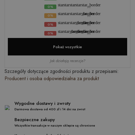
star
star
star
star
star_border
0%
(0)
star
star
star
star_border
star_border
0%
(0)
star
star
star_border
star_border
star_border
0%
(0)
star
star_border
star_border
star_border
star_border
0%
(0)
Pokaż wszystkie
Jak działają recenzje?
Szczegóły dotyczące zgodności produktu z przepisami:
Producent i osoba odpowiedzialna za produkt
Wygodne dostawy i zwroty
Darmowa dostawa od 400 zł i 14 dni na zwrot
Bezpieczne zakupy
Wszystkie transakcje w naszym sklepie są chronione